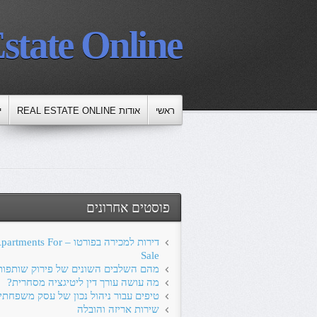
state Online
ראשי
אודות REAL ESTATE ONLINE
י
פוסטים אחרונים
דירות למכירה בפורטו – ts For
Sale
מהם השלבים השונים של פירוק שותפות
מה עושה עורך דין ליטיגציה מסחרית?
טיפים עבור ניהול נכון של עסק משפחתי
שירות אריזה והובלה