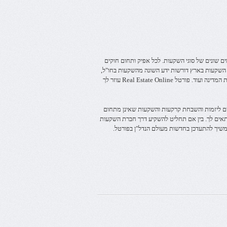
ים שונים של סוגי השקעות. לכל אפיק ותחום חוקים
השקעות בארץ דורשות ידע השונה מהשקעות בחו"ל,
החל מחוקי המדינה, יחס הממשלה להשקעות זרות ולמשקיעים פנימיים, כלכלת המדינה ועוד. פורטל Real Estate Online עוזר לך
זים ליזמות והשבחת קרקעות והשקעות שאינן מתחום
מתאים לך. בין אם תחליט להשקיע דרך חברת השקעות
המשיך להתעדכן בחדשות מעולם הנדל"ן בפורטל.