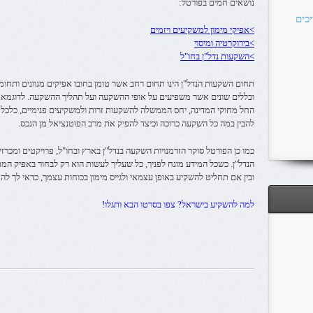
נושאים חמים בפורטל:
כים
>אפיקי מימון למשקיעים ויזמים
>בירוקרטיה ומיסוי
>השקעות נדל"ן בחו"ל
תחום השקעות הנדל"ן הינו תחום רחב אשר טומן בחובו אפיקים מגוונים ותחומ
וכללים שונים אשר משפיעים על אופי ההשקעה ועל תהליך ההשקעה. לדוגמא 
להבין במה כל השקעה כרוכה וכיצד להפיק את מרב הפוטנציאל מן הנכס.
כמו כן הפורטל סוקר הזדמנויות השקעה בנדל"ן בארץ ובחו"ל, פרויקטים ומכר
הנדל"ן. כשכל המידע מונח לפניך, כל שעליך לעשות הוא רק לבחור באפיק ה
ובין אם תחליט להשקיע באופן עצמאי ולגייס מימון בכוחות עצמך, כדאי לך ל
למה להשקיע בישראל? צפו בסרטו הבא ותגלו!