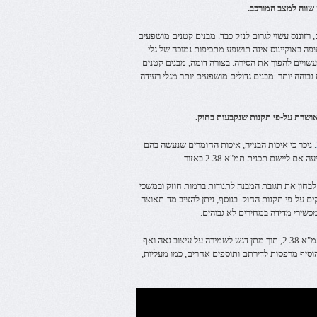
 שווה למצב המורכב.
וננס עשוי לגרום לנזק כבד. מבנים קטנים מושפעים
פה באוקיינוס אינה תושפע מתכיפות נמוכה של גלי
עשויים להפוך את הסירה. בצורה דומה, מבנים קטנים
גבוהה יותר. מבנים גדולים מושפעים יותר מגלי רעידה
. ניכר כי איכות הבנייה, איכות החומרים שנעשה בהם
יישם תכנית תמ"א 38 2 באזור.
בניין הקיים. ניתן לבחון את תגובת המבנה לתנודות ברמות חוזק ובמשכי
קים על-פי תקנות החוק. בנוסף, ניתן להציב מד-תאוצה
 מכשירי מדידה במחירים לא גבוהים.
לאחר הבחינה הראשונית, ניתן לשרטט ולבחון תכניות פעולה שונות לפרויקט תמ"א 38 2, תוך מתן דגש לשמירה על עיצוב נאה ואף
הוסיף מרפסות לדירתם ותוספים אחרים, כמו מעליות,