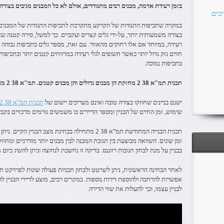
בזמן רעידת אדמה, מבנים רבים מתנודדים, אולם לא כל המבנים מגיבים בצורה
כים
במקרה שתכיפות התנודות של הקרקע מתקרבת לתכיפות התנודות של המבנים, רז
בצורה משמעותית יותר, על-ידי גלים קצרים ועקביים. כך למשל, סירה קטנה שצ
רעידה, במיוחד אם אלו רחוקים מהאזור. עם זאת, מספר גלים בתכיפות גבוהה 
חווים נזק גדול יותר כאשר חשופים לגלי רעידה במרווחים קטנים יותר ובתכיפות 
בתכיפות נמוכה.
תכנית תמ"א 38 2 מחזקת הן מבנים גדולים והן מבנים קטנים. תמ"א 38 2 מאושרת על-פי תקנות שנקבעות בחוק.
ישנם בניינים שחוזקו בצורה טובה ואינם מצריכים יישום של
תכנית תמ"א 38 2
שימוש, זמן החיים של הבניין ומספר הדיירים בו משמשים גורמים מרכזיים בקביעה אם ל
תכנית הבנייה המחודשת תמ"א 38 2 מתחילה בבחינת מצב ה
זמן שונים. השוואה מבוצעת בין תגובת המבנה לבין מבנים יותר מודרניים ומחוז
בבניין על מנת לבחון תגובות רזוננס. בדיקה זו נחשבת לנחוצה וניתן להשיג כיום
אפשרות להרחבה ולהוספת דירות נוספות. במקרים רבים, מוצע לדיירי הבניין ל
לבניין עצמו, וכך להעלות את שווי הדירה.