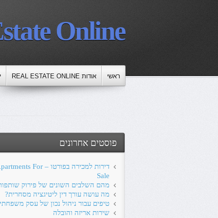
state Online
ראשי
אודות REAL ESTATE ONLINE
י
פוסטים אחרונים
דירות למכירה בפורטו – ts For
Sale
מהם השלבים השונים של פירוק שותפות
מה עושה עורך דין ליטיגציה מסחרית?
טיפים עבור ניהול נכון של עסק משפחתי
שירות אריזה והובלה